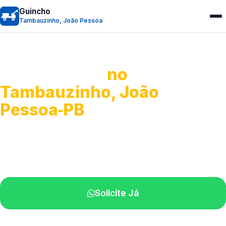
Guincho
Tambauzinho, João Pessoa
Guincho 24h
no
Tambauzinho, João
Pessoa‑PB
Atendimento para remoção veicular.
Profissionais atuando na sua região.
Solicite Já