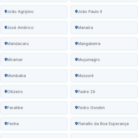
João Agripino
João Paulo II
José Américo
Manaíra
Mandacaru
Mangabeira
Miramar
Muçumagro
Mumbaba
Mussuré
Oitizeiro
Padre Zé
Paratibe
Pedro Gondim
Penha
Planalto da Boa Esperança