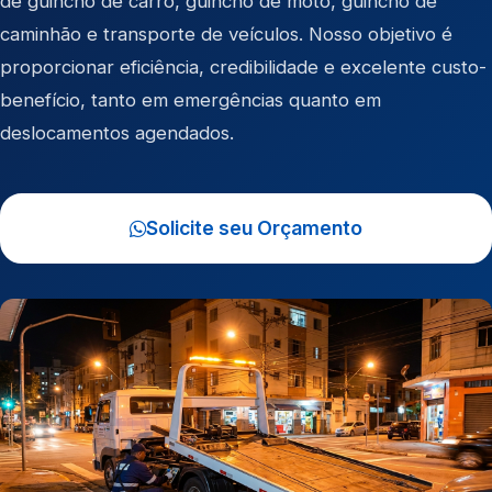
de
guincho de carro
,
guincho de moto
,
guincho de
caminhão
e
transporte de veículos
. Nosso objetivo é
proporcionar eficiência, credibilidade e excelente custo-
benefício, tanto em emergências quanto em
deslocamentos agendados.
Solicite seu Orçamento