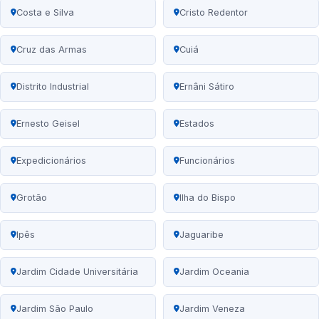
Costa e Silva
Cristo Redentor
Cruz das Armas
Cuiá
Distrito Industrial
Ernâni Sátiro
Ernesto Geisel
Estados
Expedicionários
Funcionários
Grotão
Ilha do Bispo
Ipês
Jaguaribe
Jardim Cidade Universitária
Jardim Oceania
Jardim São Paulo
Jardim Veneza