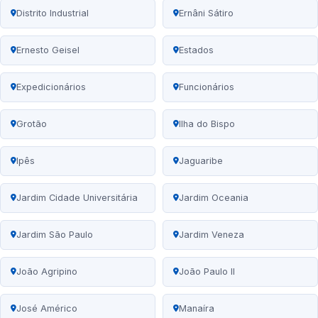
Distrito Industrial
Ernâni Sátiro
Ernesto Geisel
Estados
Expedicionários
Funcionários
Grotão
Ilha do Bispo
Ipês
Jaguaribe
Jardim Cidade Universitária
Jardim Oceania
Jardim São Paulo
Jardim Veneza
João Agripino
João Paulo II
José Américo
Manaíra