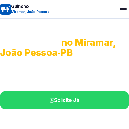
Guincho
Miramar, João Pessoa
Guincho 24h
no Miramar,
João Pessoa‑PB
Atendimento para remoção veicular.
Profissionais atuando na sua região.
Solicite Já