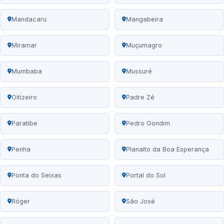
Mandacaru
Mangabeira
Miramar
Muçumagro
Mumbaba
Mussuré
Oitizeiro
Padre Zé
Paratibe
Pedro Gondim
Penha
Planalto da Boa Esperança
Ponta do Seixas
Portal do Sol
Róger
São José