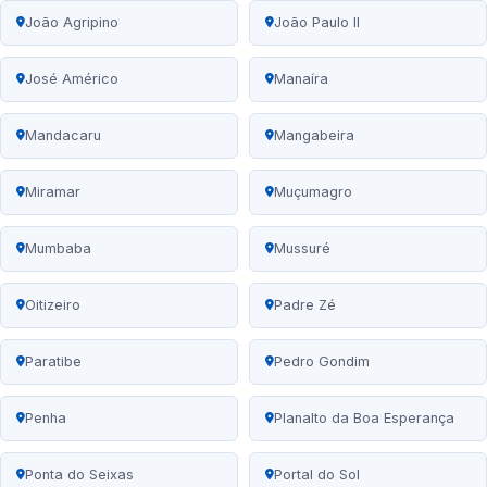
João Agripino
João Paulo II
José Américo
Manaíra
Mandacaru
Mangabeira
Miramar
Muçumagro
Mumbaba
Mussuré
Oitizeiro
Padre Zé
Paratibe
Pedro Gondim
Penha
Planalto da Boa Esperança
Ponta do Seixas
Portal do Sol