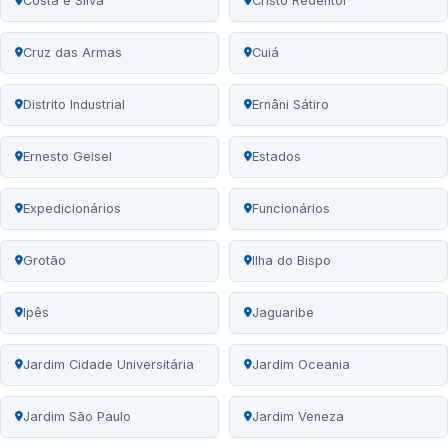
Costa e Silva
Cristo Redentor
Cruz das Armas
Cuiá
Distrito Industrial
Ernâni Sátiro
Ernesto Geisel
Estados
Expedicionários
Funcionários
Grotão
Ilha do Bispo
Ipês
Jaguaribe
Jardim Cidade Universitária
Jardim Oceania
Jardim São Paulo
Jardim Veneza