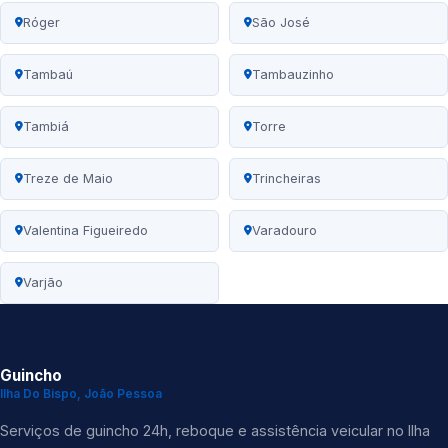
Róger
São José
Tambaú
Tambauzinho
Tambiá
Torre
Treze de Maio
Trincheiras
Valentina Figueiredo
Varadouro
Varjão
Guincho
Ilha Do Bispo, João Pessoa
Serviços de guincho 24h, reboque e assistência veicular no Ilha