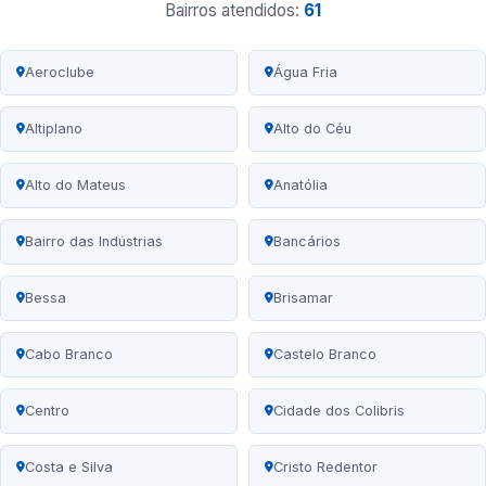
Bairros atendidos:
61
Aeroclube
Água Fria
Altiplano
Alto do Céu
Alto do Mateus
Anatólia
Bairro das Indústrias
Bancários
Bessa
Brisamar
Cabo Branco
Castelo Branco
Centro
Cidade dos Colibris
Costa e Silva
Cristo Redentor