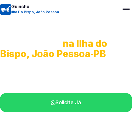
Guincho
Ilha Do Bispo, João Pessoa
Guincho 24h
na Ilha do
Bispo, João Pessoa‑PB
Atendimento para remoção veicular.
Profissionais atuando na sua região.
Solicite Já