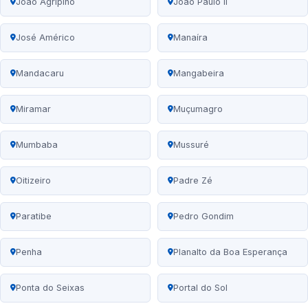
João Agripino
João Paulo II
José Américo
Manaíra
Mandacaru
Mangabeira
Miramar
Muçumagro
Mumbaba
Mussuré
Oitizeiro
Padre Zé
Paratibe
Pedro Gondim
Penha
Planalto da Boa Esperança
Ponta do Seixas
Portal do Sol