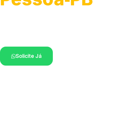
Atendimento para remoção veicular.
Profissionais atuando na sua região.
Solicite Já