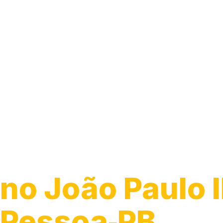
Guincho 24h
no João Paulo I
Pessoa‑PB