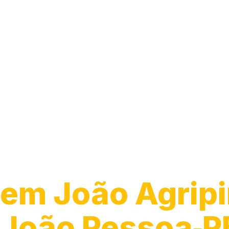
Guincho 24h
em João Agripi
João Pessoa‑P