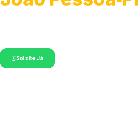
Atendimento para remoção veicular.
Profissionais atuando na sua região.
Solicite Já