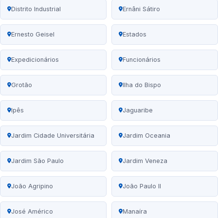
Distrito Industrial
Ernâni Sátiro
Ernesto Geisel
Estados
Expedicionários
Funcionários
Grotão
Ilha do Bispo
Ipês
Jaguaribe
Jardim Cidade Universitária
Jardim Oceania
Jardim São Paulo
Jardim Veneza
João Agripino
João Paulo II
José Américo
Manaíra