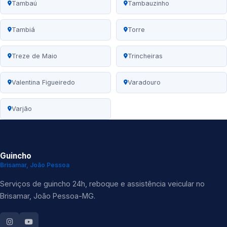
Tambaú
Tambauzinho
Tambiá
Torre
Treze de Maio
Trincheiras
Valentina Figueiredo
Varadouro
Varjão
Guincho
Brisamar, João Pessoa
Serviços de guincho 24h, reboque e assistência veicular no
Brisamar, João Pessoa-MG.