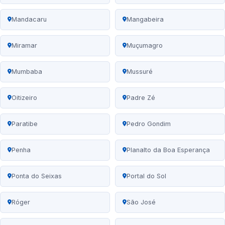
Mandacaru
Mangabeira
Miramar
Muçumagro
Mumbaba
Mussuré
Oitizeiro
Padre Zé
Paratibe
Pedro Gondim
Penha
Planalto da Boa Esperança
Ponta do Seixas
Portal do Sol
Róger
São José