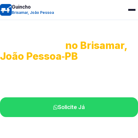
Guincho
Brisamar, João Pessoa
Guincho 24h
no Brisamar,
João Pessoa‑PB
Atendimento para remoção veicular.
Profissionais atuando na sua região.
Solicite Já