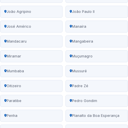
João Agripino
João Paulo II
José Américo
Manaíra
Mandacaru
Mangabeira
Miramar
Muçumagro
Mumbaba
Mussuré
Oitizeiro
Padre Zé
Paratibe
Pedro Gondim
Penha
Planalto da Boa Esperança