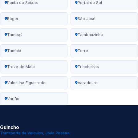
Ponta do Seixas
Portal do Sol
Róger
São José
Tambaú
Tambauzinho
Tambiá
Torre
Treze de Maio
Trincheiras
Valentina Figueiredo
Varadouro
Varjão
Guincho
Transporte de Veículos, João Pessoa