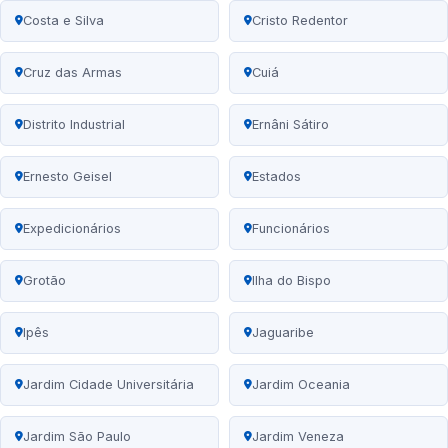
Costa e Silva
Cristo Redentor
Cruz das Armas
Cuiá
Distrito Industrial
Ernâni Sátiro
Ernesto Geisel
Estados
Expedicionários
Funcionários
Grotão
Ilha do Bispo
Ipês
Jaguaribe
Jardim Cidade Universitária
Jardim Oceania
Jardim São Paulo
Jardim Veneza