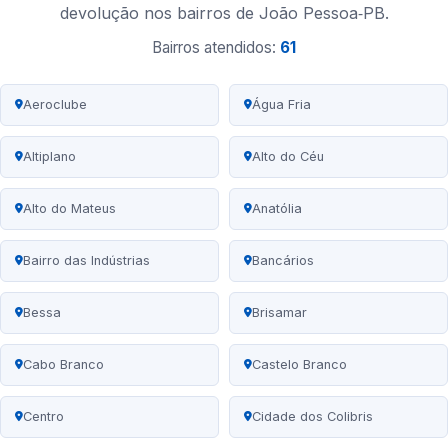
devolução nos bairros de João Pessoa‑PB.
Bairros atendidos:
61
Aeroclube
Água Fria
Altiplano
Alto do Céu
Alto do Mateus
Anatólia
Bairro das Indústrias
Bancários
Bessa
Brisamar
Cabo Branco
Castelo Branco
Centro
Cidade dos Colibris