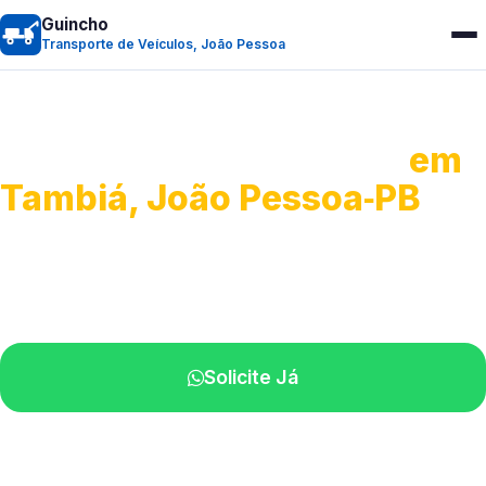
Guincho
Transporte de Veículos, João Pessoa
Transporte de Veículos
em
Tambiá, João Pessoa‑PB
Recolhimento de veículos em geral.
Equipe especializada na sua localidade.
Solicite Já