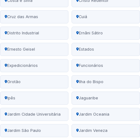
Costa e Silva
Cristo Redentor
Cruz das Armas
Cuiá
Distrito Industrial
Ernâni Sátiro
Ernesto Geisel
Estados
Expedicionários
Funcionários
Grotão
Ilha do Bispo
Ipês
Jaguaribe
Jardim Cidade Universitária
Jardim Oceania
Jardim São Paulo
Jardim Veneza