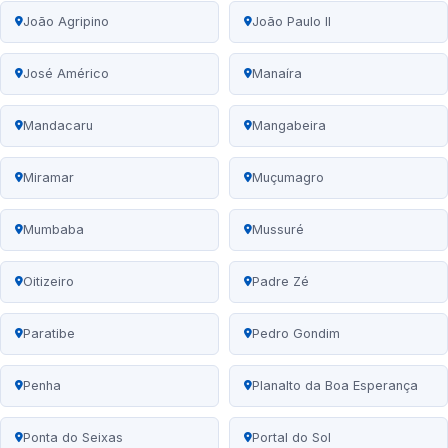
João Agripino
João Paulo II
José Américo
Manaíra
Mandacaru
Mangabeira
Miramar
Muçumagro
Mumbaba
Mussuré
Oitizeiro
Padre Zé
Paratibe
Pedro Gondim
Penha
Planalto da Boa Esperança
Ponta do Seixas
Portal do Sol