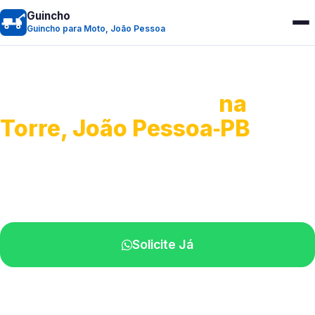
Guincho
Guincho para Moto, João Pessoa
Guincho para Moto
na
Torre, João Pessoa‑PB
Atendimento ágil e remoção de motos.
Equipe disponível próximo a você.
Solicite Já