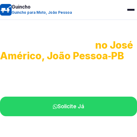
Guincho
Guincho para Moto, João Pessoa
Guincho para Moto
no José
Américo, João Pessoa‑PB
Atendimento ágil e remoção de motos.
Equipe disponível próximo a você.
Solicite Já