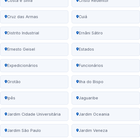
Costa e Silva
Cristo Redentor
Cruz das Armas
Cuiá
Distrito Industrial
Ernâni Sátiro
Ernesto Geisel
Estados
Expedicionários
Funcionários
Grotão
Ilha do Bispo
Ipês
Jaguaribe
Jardim Cidade Universitária
Jardim Oceania
Jardim São Paulo
Jardim Veneza