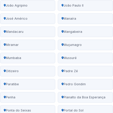
João Agripino
João Paulo II
José Américo
Manaíra
Mandacaru
Mangabeira
Miramar
Muçumagro
Mumbaba
Mussuré
Oitizeiro
Padre Zé
Paratibe
Pedro Gondim
Penha
Planalto da Boa Esperança
Ponta do Seixas
Portal do Sol