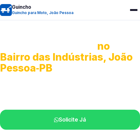
Guincho
Guincho para Moto, João Pessoa
Guincho para Moto
no
Bairro das Indústrias, João
Pessoa‑PB
Atendimento ágil e remoção de motos.
Equipe disponível próximo a você.
Solicite Já