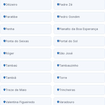
Oitizeiro
Padre Zé
Paratibe
Pedro Gondim
Penha
Planalto da Boa Esperança
Ponta do Seixas
Portal do Sol
Róger
São José
Tambaú
Tambauzinho
Tambiá
Torre
Treze de Maio
Trincheiras
Valentina Figueiredo
Varadouro