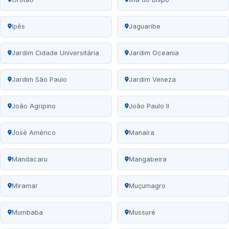
Ipês
Jaguaribe
Jardim Cidade Universitária
Jardim Oceania
Jardim São Paulo
Jardim Veneza
João Agripino
João Paulo II
José Américo
Manaíra
Mandacaru
Mangabeira
Miramar
Muçumagro
Mumbaba
Mussuré