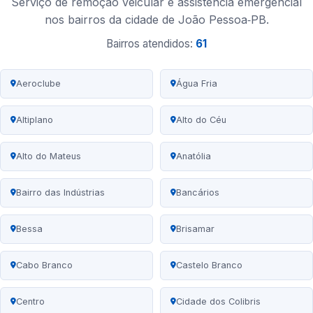
Serviço de remoção veicular e assistência emergencial
nos bairros da cidade de João Pessoa‑PB.
Bairros atendidos:
61
Aeroclube
Água Fria
Altiplano
Alto do Céu
Alto do Mateus
Anatólia
Bairro das Indústrias
Bancários
Bessa
Brisamar
Cabo Branco
Castelo Branco
Centro
Cidade dos Colibris