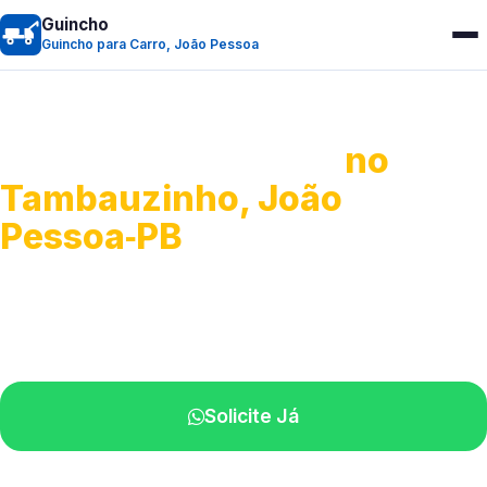
Guincho
Guincho para Carro, João Pessoa
Guincho para Carro
no
Tambauzinho, João
Pessoa‑PB
Serviço ágil de transporte automotivo.
Equipe especializada perto de você.
Solicite Já