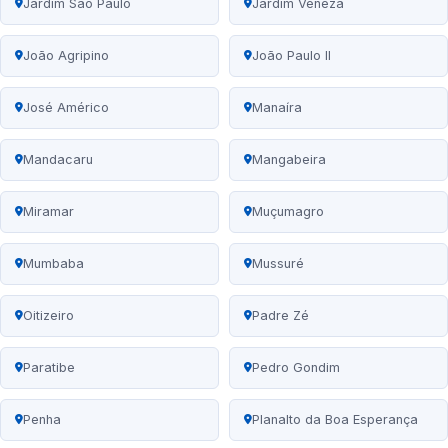
Jardim São Paulo
Jardim Veneza
João Agripino
João Paulo II
José Américo
Manaíra
Mandacaru
Mangabeira
Miramar
Muçumagro
Mumbaba
Mussuré
Oitizeiro
Padre Zé
Paratibe
Pedro Gondim
Penha
Planalto da Boa Esperança