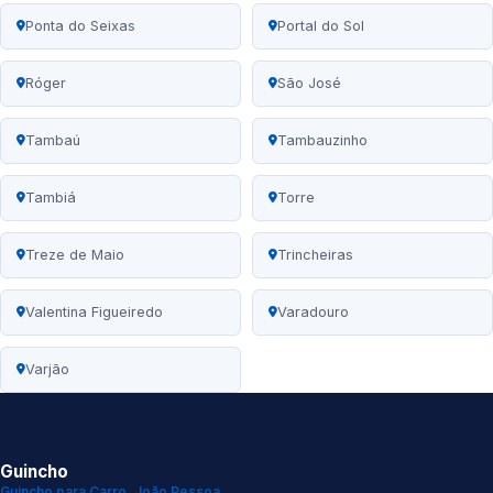
Ponta do Seixas
Portal do Sol
Róger
São José
Tambaú
Tambauzinho
Tambiá
Torre
Treze de Maio
Trincheiras
Valentina Figueiredo
Varadouro
Varjão
Guincho
Guincho para Carro, João Pessoa