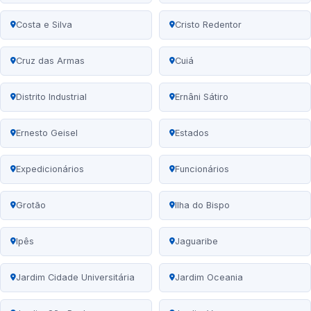
Costa e Silva
Cristo Redentor
Cruz das Armas
Cuiá
Distrito Industrial
Ernâni Sátiro
Ernesto Geisel
Estados
Expedicionários
Funcionários
Grotão
Ilha do Bispo
Ipês
Jaguaribe
Jardim Cidade Universitária
Jardim Oceania