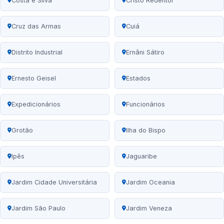
Costa e Silva
Cristo Redentor
Cruz das Armas
Cuiá
Distrito Industrial
Ernâni Sátiro
Ernesto Geisel
Estados
Expedicionários
Funcionários
Grotão
Ilha do Bispo
Ipês
Jaguaribe
Jardim Cidade Universitária
Jardim Oceania
Jardim São Paulo
Jardim Veneza