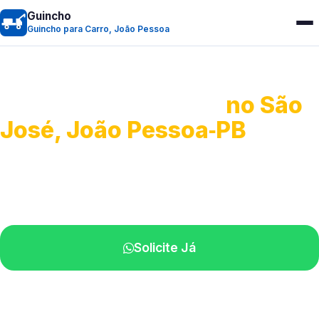
Guincho
Guincho para Carro, João Pessoa
Guincho para Carro
no São
José, João Pessoa‑PB
Serviço ágil de transporte automotivo.
Equipe especializada perto de você.
Solicite Já