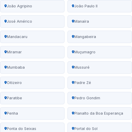
João Agripino
João Paulo II
José Américo
Manaíra
Mandacaru
Mangabeira
Miramar
Muçumagro
Mumbaba
Mussuré
Oitizeiro
Padre Zé
Paratibe
Pedro Gondim
Penha
Planalto da Boa Esperança
Ponta do Seixas
Portal do Sol