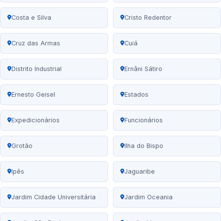
Costa e Silva
Cristo Redentor
Cruz das Armas
Cuiá
Distrito Industrial
Ernâni Sátiro
Ernesto Geisel
Estados
Expedicionários
Funcionários
Grotão
Ilha do Bispo
Ipês
Jaguaribe
Jardim Cidade Universitária
Jardim Oceania