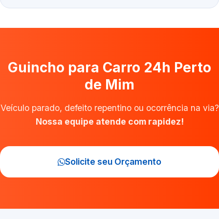
Guincho para Carro 24h Perto
de Mim
Veículo parado, defeito repentino ou ocorrência na via?
Nossa equipe atende com rapidez!
Solicite seu Orçamento