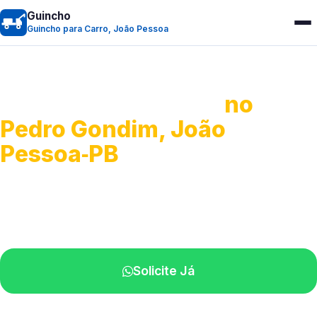
Guincho
Guincho para Carro, João Pessoa
Guincho para Carro
no
Pedro Gondim, João
Pessoa‑PB
Serviço ágil de transporte automotivo.
Equipe especializada perto de você.
Solicite Já