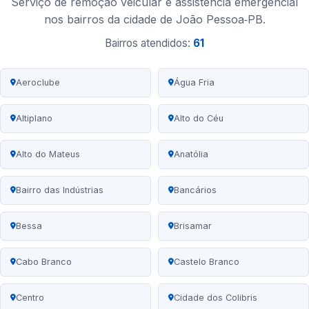
Serviço de remoção veicular e assistência emergencial
nos bairros da cidade de João Pessoa‑PB.
Bairros atendidos:
61
Aeroclube
Água Fria
Altiplano
Alto do Céu
Alto do Mateus
Anatólia
Bairro das Indústrias
Bancários
Bessa
Brisamar
Cabo Branco
Castelo Branco
Centro
Cidade dos Colibris