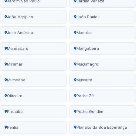
Jardim São Paulo
Jardim Veneza
João Agripino
João Paulo II
José Américo
Manaíra
Mandacaru
Mangabeira
Miramar
Muçumagro
Mumbaba
Mussuré
Oitizeiro
Padre Zé
Paratibe
Pedro Gondim
Penha
Planalto da Boa Esperança