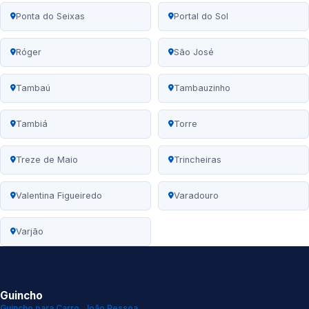
Ponta do Seixas
Portal do Sol
Róger
São José
Tambaú
Tambauzinho
Tambiá
Torre
Treze de Maio
Trincheiras
Valentina Figueiredo
Varadouro
Varjão
Guincho
Guincho para Carro, João Pessoa