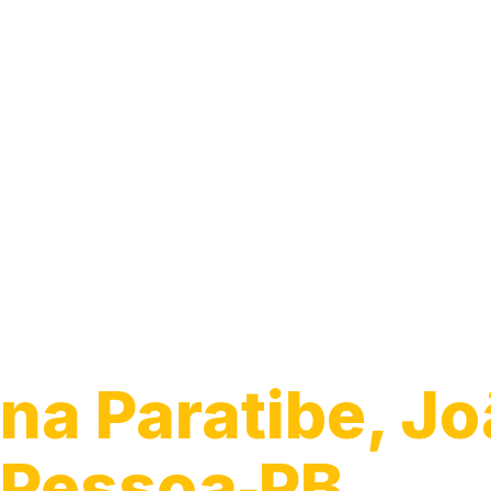
Guincho para C
na Paratibe, J
Pessoa‑PB