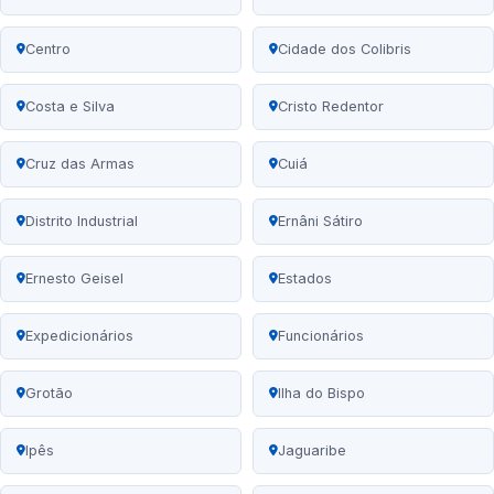
Centro
Cidade dos Colibris
Costa e Silva
Cristo Redentor
Cruz das Armas
Cuiá
Distrito Industrial
Ernâni Sátiro
Ernesto Geisel
Estados
Expedicionários
Funcionários
Grotão
Ilha do Bispo
Ipês
Jaguaribe