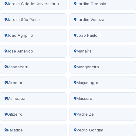
Jardim Cidade Universitária
Jardim Oceania
Jardim São Paulo
Jardim Veneza
João Agripino
João Paulo II
José Américo
Manaíra
Mandacaru
Mangabeira
Miramar
Muçumagro
Mumbaba
Mussuré
Oitizeiro
Padre Zé
Paratibe
Pedro Gondim