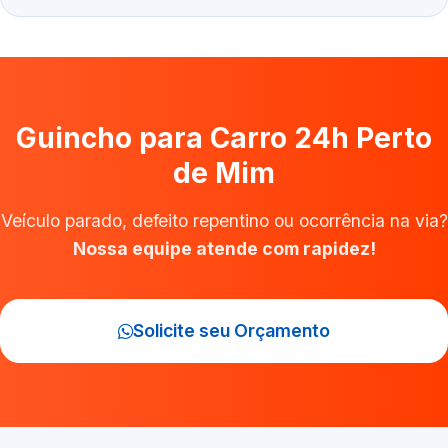
Guincho para Carro 24h Perto
de Mim
Veículo parado, defeito repentino ou ocorrência na via?
Nossa equipe atende com rapidez!
Solicite seu Orçamento