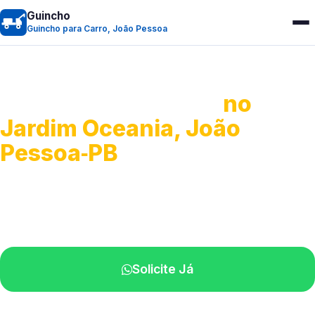
Guincho
Guincho para Carro, João Pessoa
Guincho para Carro
no
Jardim Oceania, João
Pessoa‑PB
Serviço ágil de transporte automotivo.
Equipe especializada perto de você.
Solicite Já