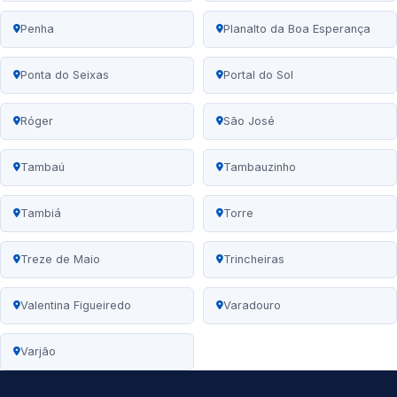
Penha
Planalto da Boa Esperança
Ponta do Seixas
Portal do Sol
Róger
São José
Tambaú
Tambauzinho
Tambiá
Torre
Treze de Maio
Trincheiras
Valentina Figueiredo
Varadouro
Varjão