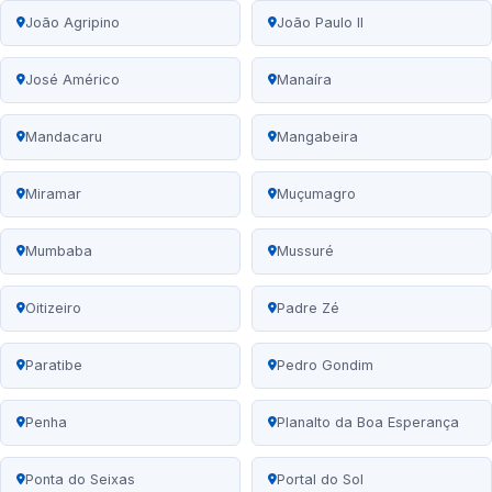
João Agripino
João Paulo II
José Américo
Manaíra
Mandacaru
Mangabeira
Miramar
Muçumagro
Mumbaba
Mussuré
Oitizeiro
Padre Zé
Paratibe
Pedro Gondim
Penha
Planalto da Boa Esperança
Ponta do Seixas
Portal do Sol