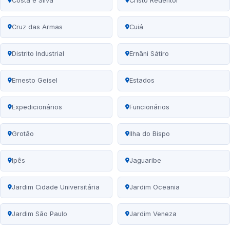
Costa e Silva
Cristo Redentor
Cruz das Armas
Cuiá
Distrito Industrial
Ernâni Sátiro
Ernesto Geisel
Estados
Expedicionários
Funcionários
Grotão
Ilha do Bispo
Ipês
Jaguaribe
Jardim Cidade Universitária
Jardim Oceania
Jardim São Paulo
Jardim Veneza