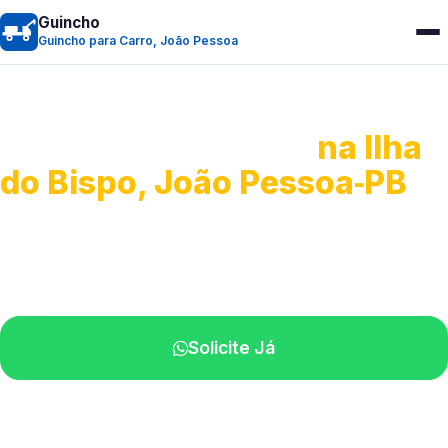
Guincho
Guincho para Carro, João Pessoa
Guincho para Carro
na Ilha
do Bispo, João Pessoa‑PB
Serviço ágil de transporte automotivo.
Equipe especializada perto de você.
Solicite Já