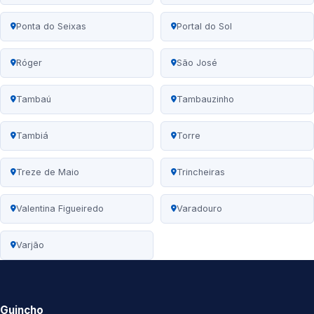
Ponta do Seixas
Portal do Sol
Róger
São José
Tambaú
Tambauzinho
Tambiá
Torre
Treze de Maio
Trincheiras
Valentina Figueiredo
Varadouro
Varjão
Guincho