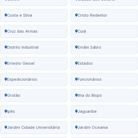
Costa e Silva
Cristo Redentor
Cruz das Armas
Cuiá
Distrito Industrial
Ernâni Sátiro
Ernesto Geisel
Estados
Expedicionários
Funcionários
Grotão
Ilha do Bispo
Ipês
Jaguaribe
Jardim Cidade Universitária
Jardim Oceania