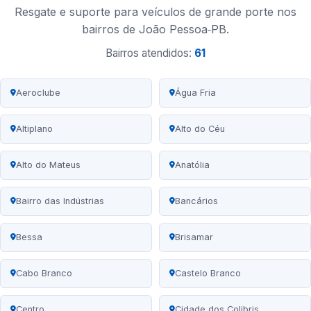
Resgate e suporte para veículos de grande porte nos
bairros de João Pessoa‑PB.
Bairros atendidos:
61
Aeroclube
Água Fria
Altiplano
Alto do Céu
Alto do Mateus
Anatólia
Bairro das Indústrias
Bancários
Bessa
Brisamar
Cabo Branco
Castelo Branco
Centro
Cidade dos Colibris