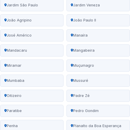
Jardim São Paulo
Jardim Veneza
João Agripino
João Paulo II
José Américo
Manaíra
Mandacaru
Mangabeira
Miramar
Muçumagro
Mumbaba
Mussuré
Oitizeiro
Padre Zé
Paratibe
Pedro Gondim
Penha
Planalto da Boa Esperança