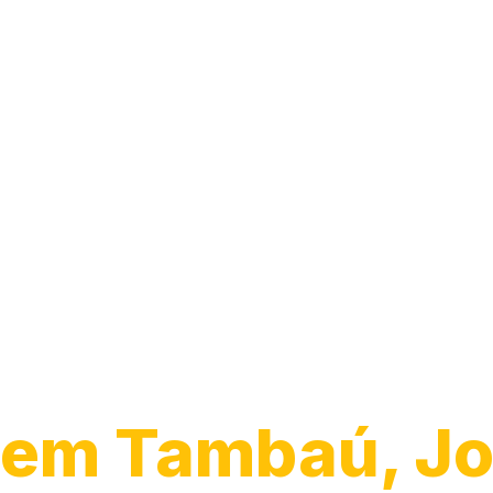
Guincho para
Caminhão
em Tambaú, J