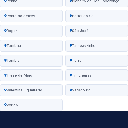
Penha
Planalto da Boa Esperança
Ponta do Seixas
Portal do Sol
Róger
São José
Tambaú
Tambauzinho
Tambiá
Torre
Treze de Maio
Trincheiras
Valentina Figueiredo
Varadouro
Varjão