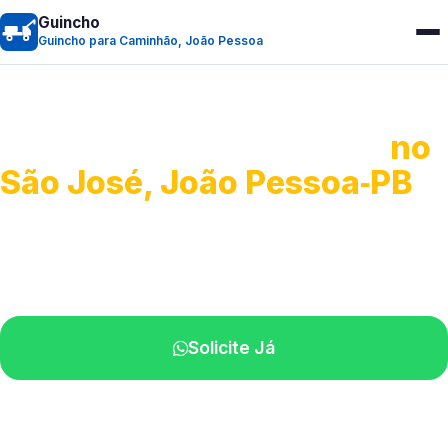
Guincho
Guincho para Caminhão, João Pessoa
Guincho para Caminhão
no
São José, João Pessoa‑PB
Atendimento de apoio a veículos grandes.
Profissionais qualificados na sua região.
Solicite Já