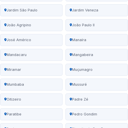
Jardim São Paulo
Jardim Veneza
João Agripino
João Paulo II
José Américo
Manaíra
Mandacaru
Mangabeira
Miramar
Muçumagro
Mumbaba
Mussuré
Oitizeiro
Padre Zé
Paratibe
Pedro Gondim