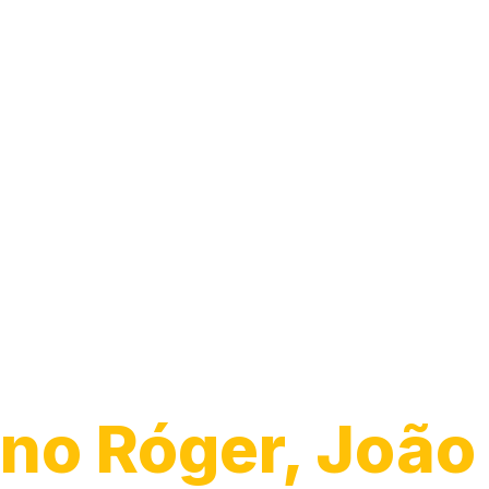
Guincho para
Caminhão
no Róger, João