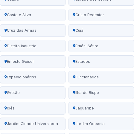
Costa e Silva
Cristo Redentor
Cruz das Armas
Cuiá
Distrito Industrial
Ernâni Sátiro
Ernesto Geisel
Estados
Expedicionários
Funcionários
Grotão
Ilha do Bispo
Ipês
Jaguaribe
Jardim Cidade Universitária
Jardim Oceania