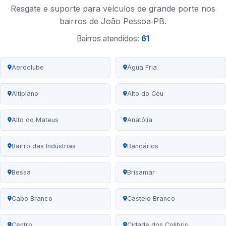
Resgate e suporte para veículos de grande porte nos
bairros de João Pessoa‑PB.
Bairros atendidos:
61
Aeroclube
Água Fria
Altiplano
Alto do Céu
Alto do Mateus
Anatólia
Bairro das Indústrias
Bancários
Bessa
Brisamar
Cabo Branco
Castelo Branco
Centro
Cidade dos Colibris