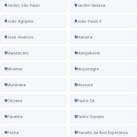
Jardim São Paulo
Jardim Veneza
João Agripino
João Paulo II
José Américo
Manaíra
Mandacaru
Mangabeira
Miramar
Muçumagro
Mumbaba
Mussuré
Oitizeiro
Padre Zé
Paratibe
Pedro Gondim
Penha
Planalto da Boa Esperança