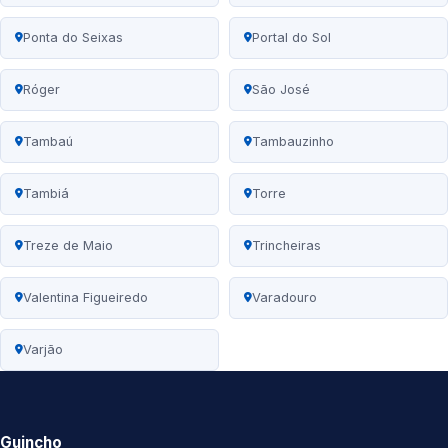
Ponta do Seixas
Portal do Sol
Róger
São José
Tambaú
Tambauzinho
Tambiá
Torre
Treze de Maio
Trincheiras
Valentina Figueiredo
Varadouro
Varjão
Guincho