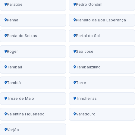
Paratibe
Pedro Gondim
Penha
Planalto da Boa Esperança
Ponta do Seixas
Portal do Sol
Róger
São José
Tambaú
Tambauzinho
Tambiá
Torre
Treze de Maio
Trincheiras
Valentina Figueiredo
Varadouro
Varjão