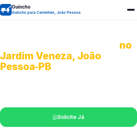
Guincho
Guincho para Caminhão, João Pessoa
Guincho para Caminhão
no
Jardim Veneza, João
Pessoa‑PB
Atendimento de apoio a veículos grandes.
Profissionais qualificados na sua região.
Solicite Já