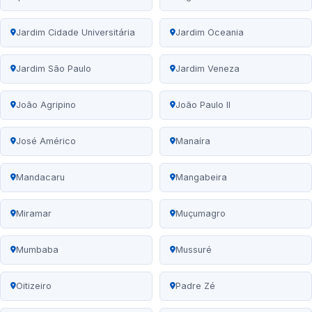
Jardim Cidade Universitária
Jardim Oceania
Jardim São Paulo
Jardim Veneza
João Agripino
João Paulo II
José Américo
Manaíra
Mandacaru
Mangabeira
Miramar
Muçumagro
Mumbaba
Mussuré
Oitizeiro
Padre Zé