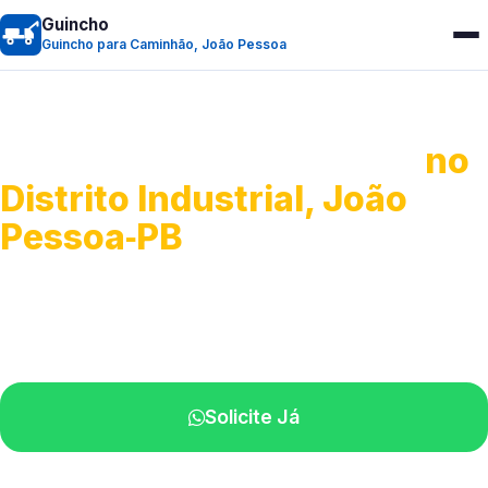
Guincho
Guincho para Caminhão, João Pessoa
Guincho para Caminhão
no
Distrito Industrial, João
Pessoa‑PB
Atendimento de apoio a veículos grandes.
Profissionais qualificados na sua região.
Solicite Já