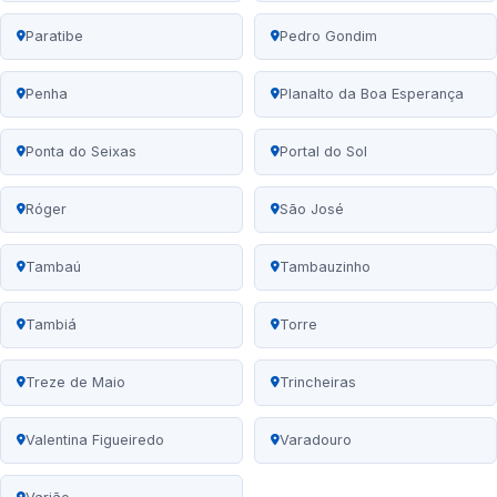
Paratibe
Pedro Gondim
Penha
Planalto da Boa Esperança
Ponta do Seixas
Portal do Sol
Róger
São José
Tambaú
Tambauzinho
Tambiá
Torre
Treze de Maio
Trincheiras
Valentina Figueiredo
Varadouro