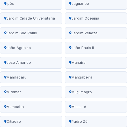
Ipês
Jaguaribe
Jardim Cidade Universitária
Jardim Oceania
Jardim São Paulo
Jardim Veneza
João Agripino
João Paulo II
José Américo
Manaíra
Mandacaru
Mangabeira
Miramar
Muçumagro
Mumbaba
Mussuré
Oitizeiro
Padre Zé