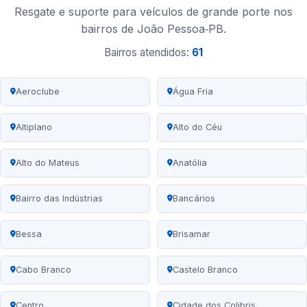
Resgate e suporte para veículos de grande porte nos
bairros de João Pessoa‑PB.
Bairros atendidos:
61
Aeroclube
Água Fria
Altiplano
Alto do Céu
Alto do Mateus
Anatólia
Bairro das Indústrias
Bancários
Bessa
Brisamar
Cabo Branco
Castelo Branco
Centro
Cidade dos Colibris