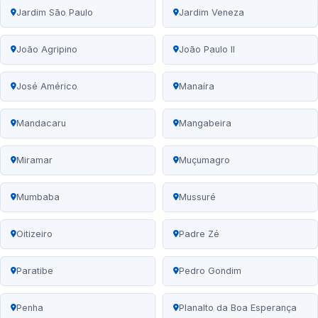
Jardim São Paulo
Jardim Veneza
João Agripino
João Paulo II
José Américo
Manaíra
Mandacaru
Mangabeira
Miramar
Muçumagro
Mumbaba
Mussuré
Oitizeiro
Padre Zé
Paratibe
Pedro Gondim
Penha
Planalto da Boa Esperança