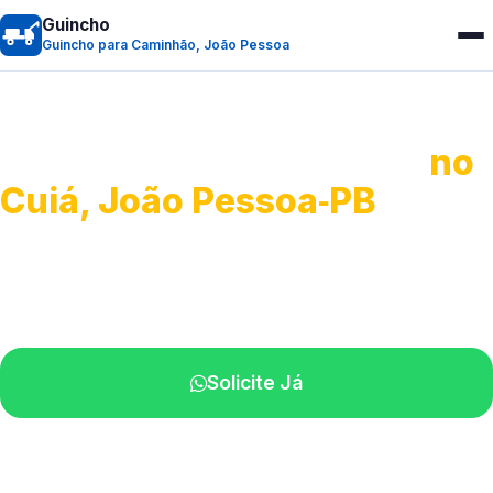
Guincho
Guincho para Caminhão, João Pessoa
Guincho para Caminhão
no
Cuiá, João Pessoa‑PB
Atendimento de apoio a veículos grandes.
Profissionais qualificados na sua região.
Solicite Já