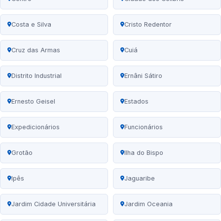
Costa e Silva
Cristo Redentor
Cruz das Armas
Cuiá
Distrito Industrial
Ernâni Sátiro
Ernesto Geisel
Estados
Expedicionários
Funcionários
Grotão
Ilha do Bispo
Ipês
Jaguaribe
Jardim Cidade Universitária
Jardim Oceania