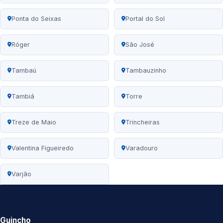
Ponta do Seixas
Portal do Sol
Róger
São José
Tambaú
Tambauzinho
Tambiá
Torre
Treze de Maio
Trincheiras
Valentina Figueiredo
Varadouro
Varjão
Guincho