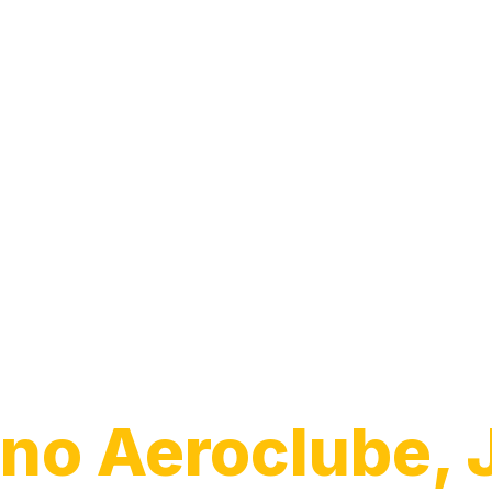
Guincho para
Caminhão
no Aeroclube, 